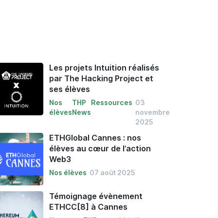
Les projets Intuition réalisés
par The Hacking Project et
ses élèves
Nos
THP
Ressources
03
élèves
News
novembre
2025
ETHGlobal Cannes : nos
élèves au cœur de l’action
Web3
Nos élèves
07 août 2025
Témoignage évènement
ETHCC[8] à Cannes