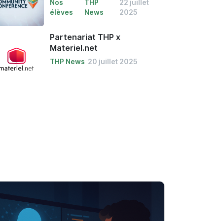
Nos
THP
22 juillet
élèves
News
2025
Partenariat THP x
Materiel.net
THP News
20 juillet 2025