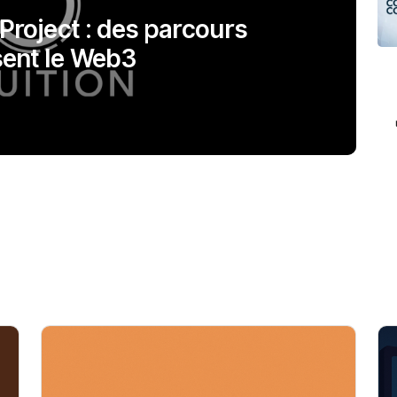
 Project : des parcours
sent le Web3