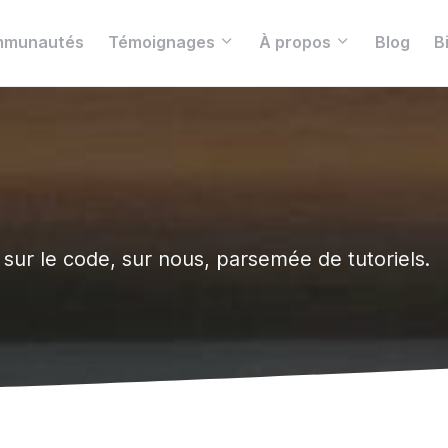
munautés
Témoignages
À propos
Blog
B
, sur le code, sur nous, parsemée de tutoriels.