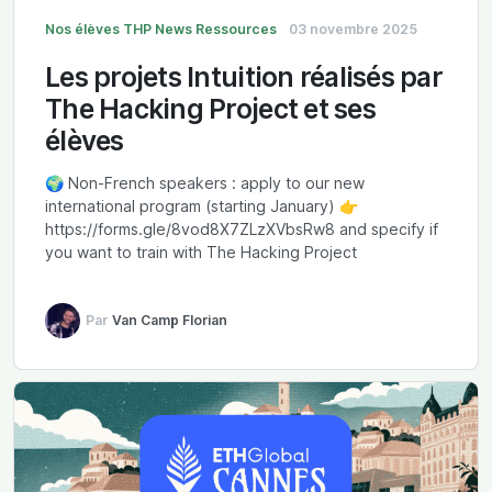
Nos élèves
THP News
Ressources
03 novembre 2025
Les projets Intuition réalisés par
The Hacking Project et ses
élèves
🌍 Non-French speakers : apply to our new
international program (starting January) 👉
https://forms.gle/8vod8X7ZLzXVbsRw8 and specify if
you want to train with The Hacking Project
Par
Van Camp Florian