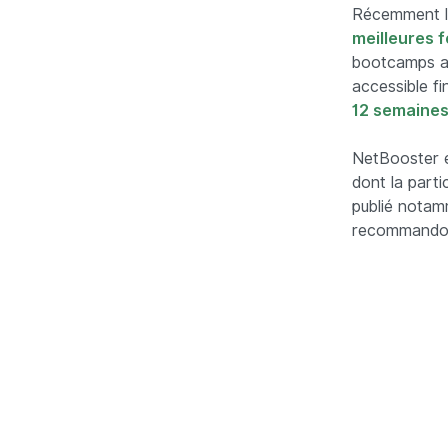
Récemment le
meilleures 
bootcamps au
accessible f
12 semaine
NetBooster e
dont la partic
publié notam
recommando