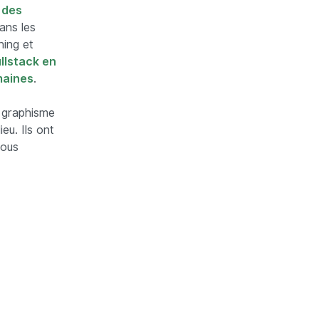
t
des
ans les
ning et
ullstack en
maines
.
e graphisme
eu. Ils ont
ous