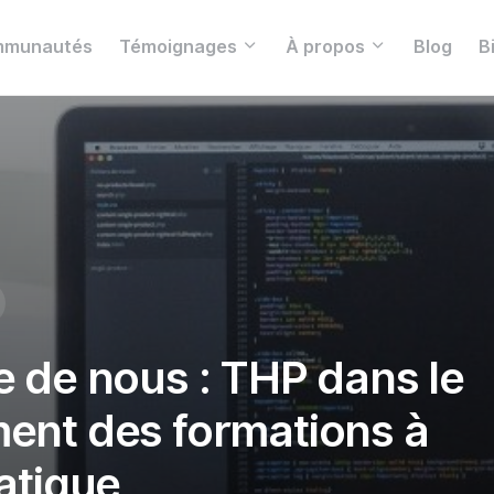
munautés
Témoignages
À propos
Blog
B
e de nous : THP dans le
ent des formations à
matique