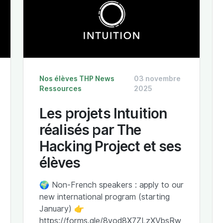
Nos élèves
THP News
03 novembre
Ressources
2025
Les projets Intuition
réalisés par The
Hacking Project et ses
élèves
🌍 Non-French speakers : apply to our
new international program (starting
January) 👉
https://forms.gle/8vod8X7ZLzXVbsRw