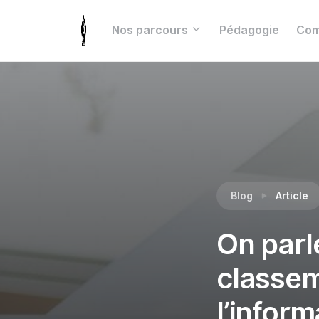
Nos parcours
Pédagogie
Com
Blog
Article
On parl
classem
l’infor