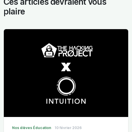
Ces articles devraient vous
plaire
Nos élèves
Éducation
10 février 2026