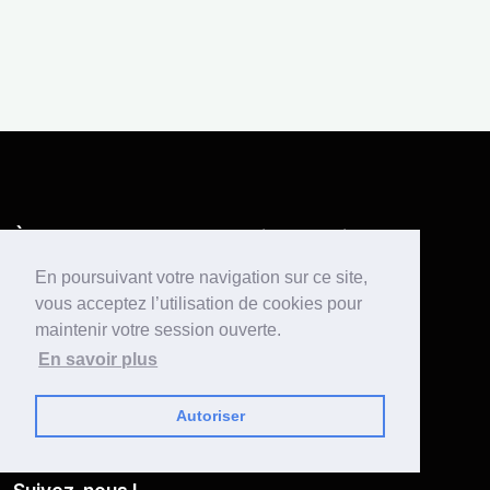
À propos de nous
Liens pratiques
Équipe
FAQ
En poursuivant votre navigation sur ce site,
vous acceptez l’utilisation de cookies pour
Rejoindre notre Discord
Tarifs
maintenir votre session ouverte.
Presse
Nos implantations
En savoir plus
Mentions légales
Nos formations
CGU
THP for Good
Autoriser
Conditions de participation
Charte de bonne conduite