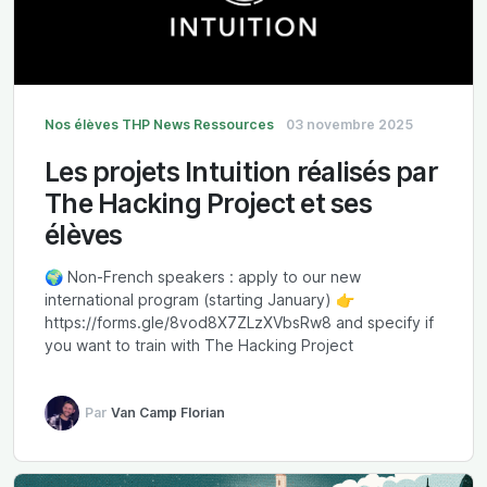
Nos élèves
THP News
Ressources
03 novembre 2025
Les projets Intuition réalisés par
The Hacking Project et ses
élèves
🌍 Non-French speakers : apply to our new
international program (starting January) 👉
https://forms.gle/8vod8X7ZLzXVbsRw8 and specify if
you want to train with The Hacking Project
Par
Van Camp Florian