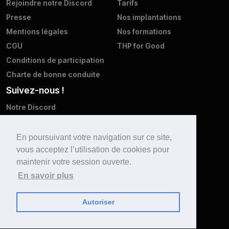
Rejoindre notre Discord
Tarifs
Presse
Nos implantations
Mentions légales
Nos formations
CGU
THP for Good
Conditions de participation
Charte de bonne conduite
Suivez-nous !
Notre Discord
Twitter
Facebook
En poursuivant votre navigation sur ce site,
vous acceptez l’utilisation de cookies pour
Instagram
maintenir votre session ouverte.
LinkedIn
En savoir plus
Youtube
Autoriser
Enseigné avec
par THP en 2026