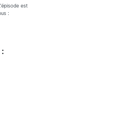
L'épisode est
ous :
 :