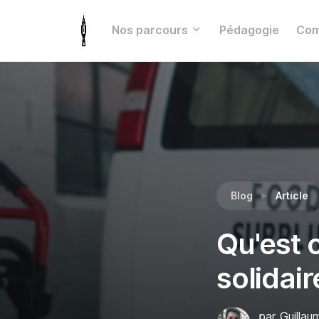
Nos parcours
Pédagogie
Com
Blog
Article
Qu'est c
solidair
par Guillau