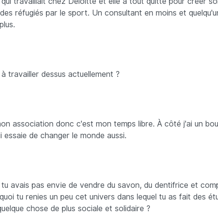
 qui travaillait chez Deloitte et elle a tout quitté pour créer s
 des réfugiés par le sport. Un consultant en moins et quelqu'
plus.
à travailler dessus actuellement ?
on association donc c'est mon temps libre. À côté j'ai un bou
qui essaie de changer le monde aussi.
e tu avais pas envie de vendre du savon, du dentifrice et com
quoi tu renies un peu cet univers dans lequel tu as fait des é
uelque chose de plus sociale et solidaire ?