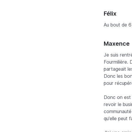
Félix
Au bout de 6 
Maxence
Je suis rentr
Fourmilière. 
partageait l
Donc les bons
pour récupére
Donc on est 
revoir le bus
communauté s
qu'elle peut f