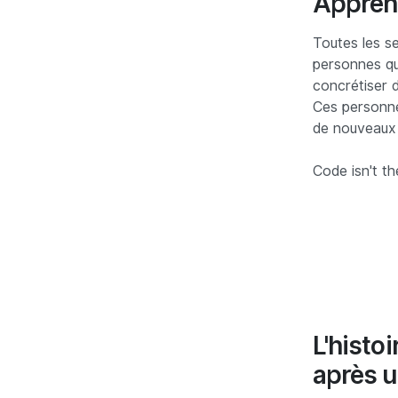
Apprend
Toutes les s
personnes qui
concrétiser de
Ces personne
de nouveaux 
Code isn't th
L'histo
après u