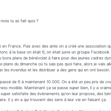
mois tu as fait quoi ?
é en France. Puis avec des amis on a créé une association qui
Donc à la base on était 6, on était juste un groupe Facebook 
es bons plans de bénévolat à faire pour des jeunes cadres dy
 plans du dimanche où tu sais pas quoi faire, alors je vais al
r les invendus et les distribuer a des gens qui en ont besoin.
passé de 6 à maintenant 10 000. On a été un peu pris de cou
iness modèle. Maintenant ça se passe super bien, il y a vraim
uper satisfaite des évènements qu'on leur propose, des bé
aire. Il y en a qui trouvent des sens à leur vie en faisant ça.