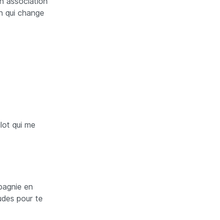
on association
un qui change
lot qui me
pagnie en
tudes pour te