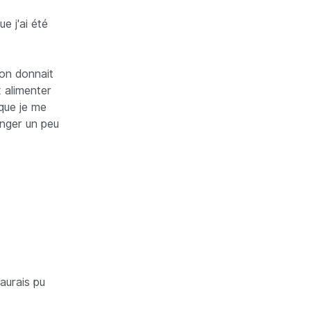
e j'ai été
'on donnait
 alimenter
 que je me
anger un peu
'aurais pu