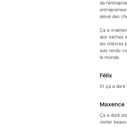
de l'entrepre
entrepreneurs
élevé des ch
Ça a vraimen
aux vaches e
les chèvres p
suis rendu co
le monde.
Félix
Et ça a duré
Maxence
Ça a duré six
rester beauco