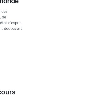
 monde
à des
, de
état d'esprit.
ont découvert
rcours