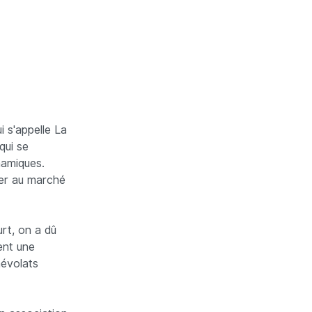
 s'appelle La
qui se
namiques.
ler au marché
rt, on a dû
ent une
névolats