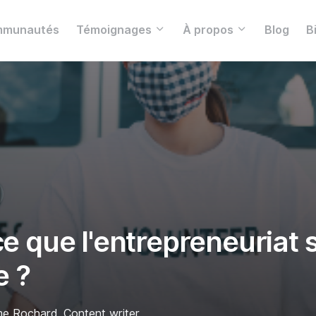
munautés
Témoignages
À propos
Blog
B
e que l'entrepreneuriat s
e ?
me Rochard, Content writer