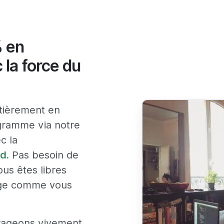
% en
 la force du
ntièrement en
ogramme via notre
c la
d.
Pas besoin de
ous êtes libres
sage comme vous
rageons vivement