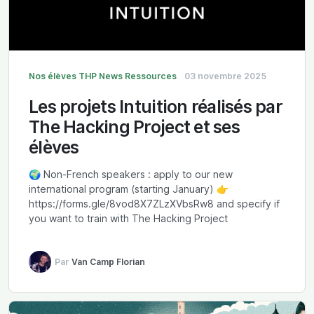
Nos élèves
THP News
Ressources
03 novembre 2025
Les projets Intuition réalisés par
The Hacking Project et ses
élèves
🌍 Non-French speakers : apply to our new
international program (starting January) 👉
https://forms.gle/8vod8X7ZLzXVbsRw8 and specify if
you want to train with The Hacking Project
Par
Van Camp Florian