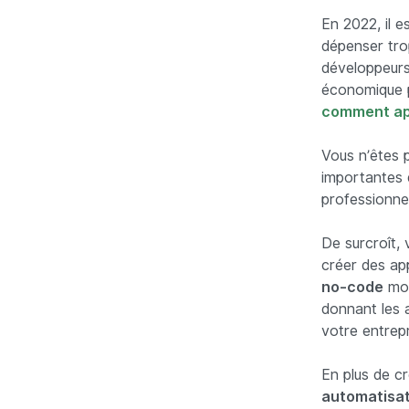
En 2022, il e
dépenser tro
développeurs
économique 
comment ap
Vous n’êtes p
importantes 
professionnel
De surcroît,
créer des ap
no-code
mod
donnant les a
votre entrepr
En plus de cr
automatisat