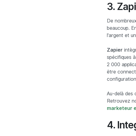
3. Zap
De nombreux 
beaucoup. En 
l'argent et u
Zapier
intègr
spécifiques à
2 000 applic
être connecté
configuration
Au-delà des 
Retrouvez no
marketeur 
4. Int