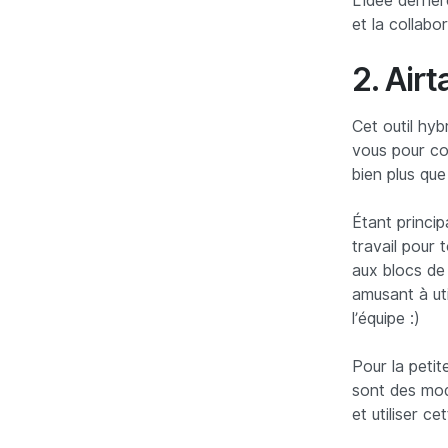
L'idée derriè
et la collabo
2. Airt
Cet outil hyb
vous pour c
bien plus que
Étant princip
travail pour 
aux blocs de
amusant à uti
l’équipe :)
Pour la petit
sont des mo
et utiliser ce