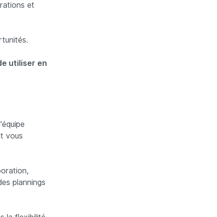
rations et
tunités.
e utiliser en
'équipe
ut vous
boration,
des plannings