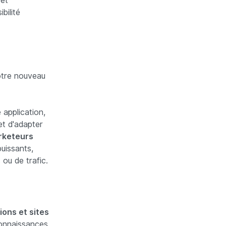
 et
bilité
otre nouveau
 application,
et d'adapter
rketeurs
uissants,
 ou de trafic.
ions et sites
 connaissances