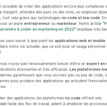
st possible de créer des applications encore plus complexes 
p d'argent, attendre des jours ou des mois, ou employer plusi
, tout cela grâce aux technologies
no code et low code
. En
pour un jeune
entrepreneur
ou
marketeur
. Notre article
"
P
prendre à coder en marketing en 2022
"
l'explique très bie
as sans savoir à quel point les
applications web et mobile
dans notre vie actuelle, que ce soit pour un usage personnel
.
 vous n'avez pas nécessairement besoin d'être un
expert en
plications étonnantes et très efficaces.
Les plateformes lo
ernes garantissent que vous écriviez peu ou pas de code, t
rmes pour produire des applications qui articulent l'innovatio
ise.
éer des applications, les plateformes
no code
offrent une
ion
facile des flux de travail, aident à améliorer les processu