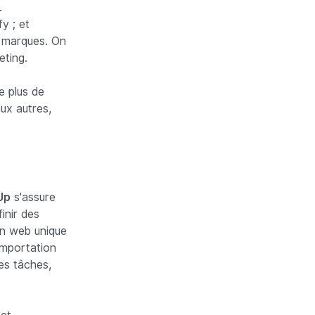
.
y ; et
s marques. On
eting.
e plus de
ux autres,
Up
s'assure
inir des
on web unique
importation
es tâches,