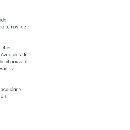
ide
du temps, de
tâches
. Avec plus de
Gmail pouvant
ail. La
acquérir ?
 un