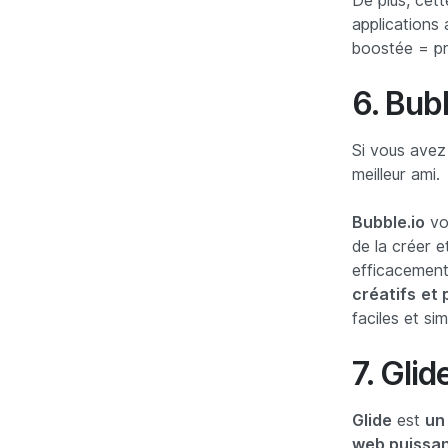
De plus, cet
applications 
boostée = pr
6. Bub
Si vous avez
meilleur ami.
Bubble.io
vou
de la créer e
efficacement 
créatifs
et 
faciles et sim
7. Glid
Glide
est
un
web puissa