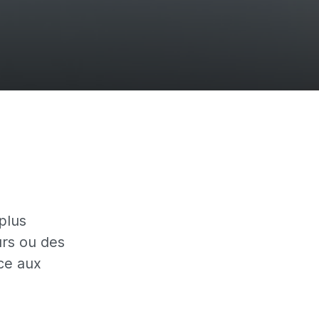
plus
urs ou des
ce aux