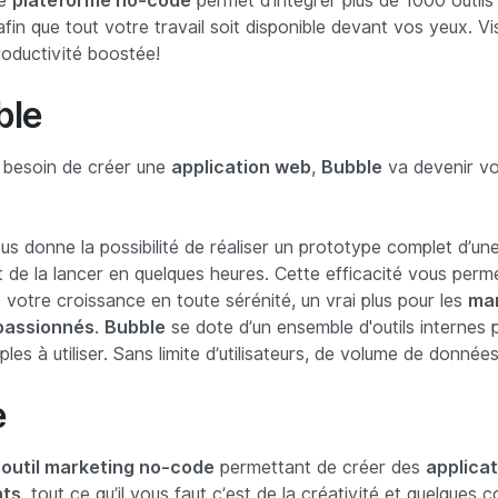
te
plateforme no-code
permet d'intégrer plus de 1000 outils
afin que tout votre travail soit disponible devant vos yeux. Visi
oductivité boostée!
ble
 besoin de créer une
application web
,
Bubble
va devenir v
s donne la possibilité de réaliser un prototype complet d’une
t de la lancer en quelques heures. Cette efficacité vous perm
votre croissance en toute sérénité, un vrai plus pour les
ma
passionnés
.
Bubble
se dote d’un ensemble d'outils internes p
ples à utiliser. Sans limite d’utilisateurs, de volume de données
e
 outil marketing no-code
permettant de créer des
applicat
nts
, tout ce qu’il vous faut c’est de la créativité et quelques