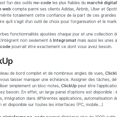
st l'un des outils
no-code
les plus fiables du
marché digital
on web
compte parmi ses clients Adidas, Airbnb, Uber et Spotif
mérite totalement cette confiance de la part de ces grande
e qu’il s’agit d’un outil de choix pour l’organisation et le mark
bes fonctionnalités ajoutées chaque jour et une collection d
s'intègrent non seulement à
Integromat
mais aussi les unes a
-code
pourrait être exactement ce dont vous avez besoin.
ckUp
bleau de bord complet et de nombreux angles de vues,
Click
 vous laisser manquer une échéance. Assigner des tâches, déf
iliser simplement un bloc-notes,
ClickUp
peut être l’applicati
z besoin. En effet, un large panel d'options est disponible : 
, intégration dans différentes applications, automatisation d
 et disponible sur toutes les interfaces (PC, mobile…)