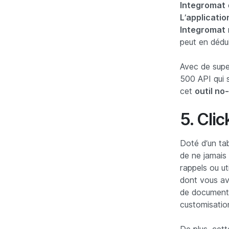
Integromat
e
L’applicati
Integromat
peut en déduir
Avec de super
500 API qui 
cet
outil no
5. Cli
Doté d’un ta
de ne jamais
rappels ou ut
dont vous ave
de documents
customisation