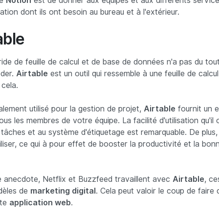
re
Notion
est de donner aux équipes et aux différents services 
ration dont ils ont besoin au bureau et à l'extérieur.
able
ride de feuille de calcul et de base de données n'a pas du tou
oder.
Airtable
est un outil qui ressemble à une feuille de calcul
 cela.
alement utilisé pour la gestion de projet,
Airtable
fournit un 
tous les membres de votre équipe. La facilité d'utilisation qu'il
 tâches et au système d'étiquetage est remarquable. De plus
liser, ce qui à pour effet de booster la productivité et la bo
e anecdote, Netflix et Buzzfeed travaillent avec
Airtable
, ce
dèles de
marketing digital
. Cela peut valoir le coup de fair
tte
application web
.