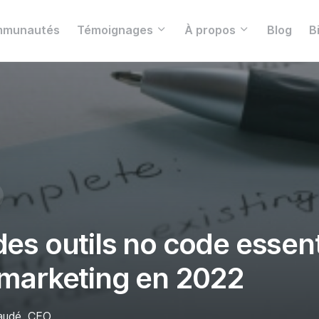
munautés
Témoignages
À propos
Blog
B
des outils no code essent
 marketing en 2022
Gaudé, CEO