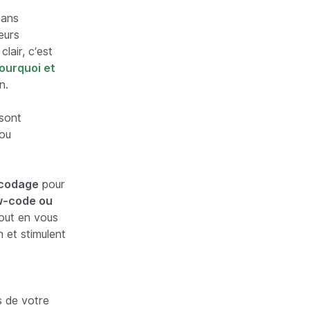
sans
eurs
 clair, c’est
ourquoi et
n.
sont
 ou
 codage
pour
w-code ou
out en vous
n et stimulent
s de votre