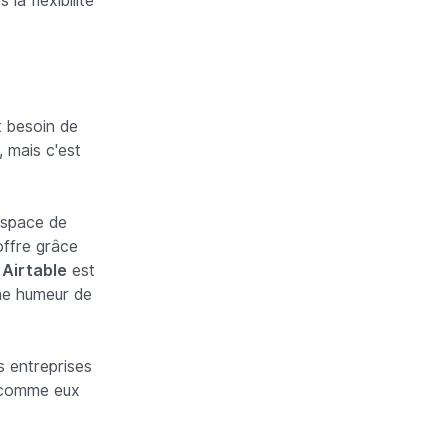
la flexibilité
t besoin de
, mais c'est
espace de
 offre grâce
,
Airtable
est
nne humeur de
s entreprises
e comme eux