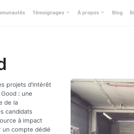
munautés
Témoignages
À propos
Blog
B
d
 projets d'intérêt
 Good : une
 de la
es candidats
source à impact
ur un compte dédié