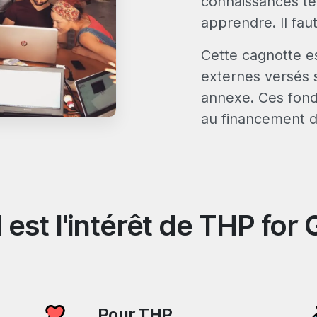
connaissances te
apprendre. Il fau
Cette cagnotte e
externes versés 
annexe. Ces fond
au financement d
 est l'intérêt de THP for
Pour THP