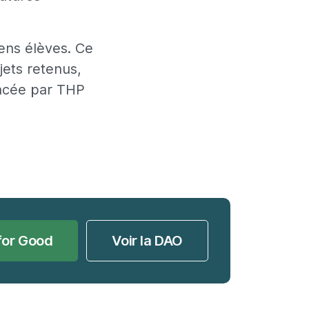
ens élèves. Ce
jets retenus,
nancée par THP
for Good
Voir la DAO