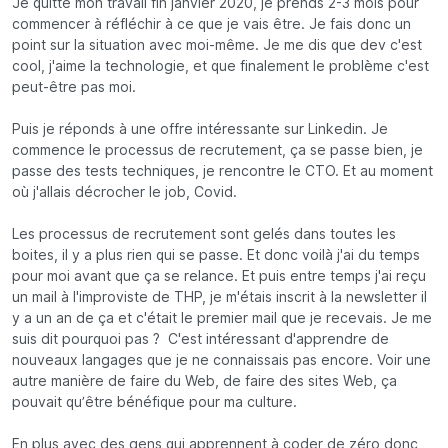
Je quitte mon travail fin janvier 2020, je prends 2-3 mois pour
commencer à réfléchir à ce que je vais être. Je fais donc un
point sur la situation avec moi-même. Je me dis que dev c'est
cool, j'aime la technologie, et que finalement le problème c'est
peut-être pas moi.
Puis je réponds à une offre intéressante sur Linkedin. Je
commence le processus de recrutement, ça se passe bien, je
passe des tests techniques, je rencontre le CTO. Et au moment
où j'allais décrocher le job, Covid.
Les processus de recrutement sont gelés dans toutes les
boites, il y a plus rien qui se passe. Et donc voilà j'ai du temps
pour moi avant que ça se relance. Et puis entre temps j'ai reçu
un mail à l'improviste de THP, je m'étais inscrit à la newsletter il
y a un an de ça et c'était le premier mail que je recevais. Je me
suis dit pourquoi pas ? C'est intéressant d'apprendre de
nouveaux langages que je ne connaissais pas encore. Voir une
autre manière de faire du Web, de faire des sites Web, ça
pouvait qu’être bénéfique pour ma culture.
En plus avec des gens qui apprennent à coder de zéro donc