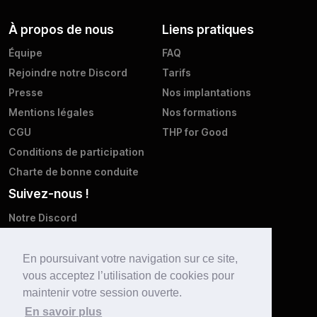
À propos de nous
Liens pratiques
Équipe
FAQ
Rejoindre notre Discord
Tarifs
Presse
Nos implantations
Mentions légales
Nos formations
CGU
THP for Good
Conditions de participation
Charte de bonne conduite
Suivez-nous !
Notre Discord
Twitter
Facebook
En poursuivant votre navigation sur ce site,
vous acceptez l’utilisation de cookies pour
Instagram
maintenir votre session ouverte.
LinkedIn
En savoir plus
Youtube