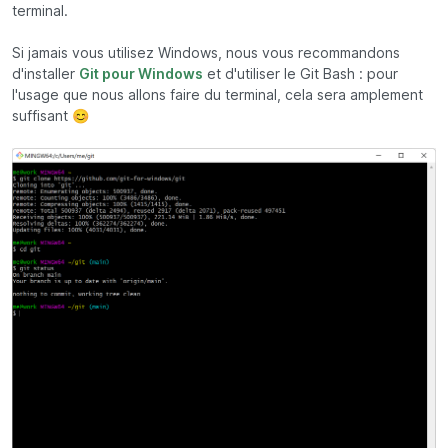
terminal.
Si jamais vous utilisez Windows, nous vous recommandons
d'installer
Git pour Windows
et d'utiliser le Git Bash : pour
l'usage que nous allons faire du terminal, cela sera amplement
suffisant 😊