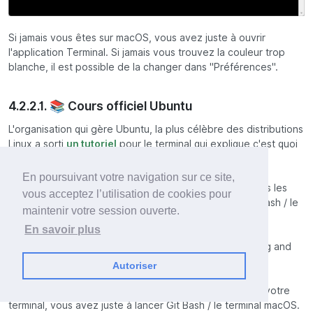
Si jamais vous êtes sur macOS, vous avez juste à ouvrir
l'application Terminal. Si jamais vous trouvez la couleur trop
blanche, il est possible de la changer dans "Préférences".
4.2.2.1. 📚 Cours officiel Ubuntu
L'organisation qui gère Ubuntu, la plus célèbre des distributions
Linux a sorti
un tutoriel
pour le terminal qui explique c'est quoi
ainsi que les commandes de base.
En poursuivant votre navigation sur ce site,
Ils disent que leur tutoriel a besoin d'Ubuntu, mais toutes les
vous acceptez l’utilisation de cookies pour
commandes qu'ils donnent sont compatibles avec Git Bash / le
maintenir votre session ouverte.
terminal macOS.
En savoir plus
Vous pouvez suivre le tutoriel jusqu'à la partie 5 (Moving and
manipulating files).
Autoriser
Si le tutoriel vous demande d'ouvir Ubuntu pour lancer votre
terminal, vous avez juste à lancer Git Bash / le terminal macOS.